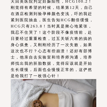
天回英医院判定妊娠阳性，HCG100.2！
刚觉得有希望的时候，结果第12天，自己
在酒店检测到验孕棒颜色变浅，吓的我赶
紧到医院抽血，医生告知HCG翻倍缓慢，
HCG只有263.8！当时真是揪心地紧张，
我忍不住哭了！这个阶段不像疫情前，赴
日要经过重重检查，过五关斩六将的搞的
身心俱惫，又刚刚经历了一次失败，如果
这次也不行？心态有些崩溃！还好有邵博
士，他亲自去实验室和培养师沟通，培养
师找出我的胚胎数据，觉得应该就是开始
生长缓慢，后面也会慢慢正常的，这俨然
是给我打了一枚强心针！