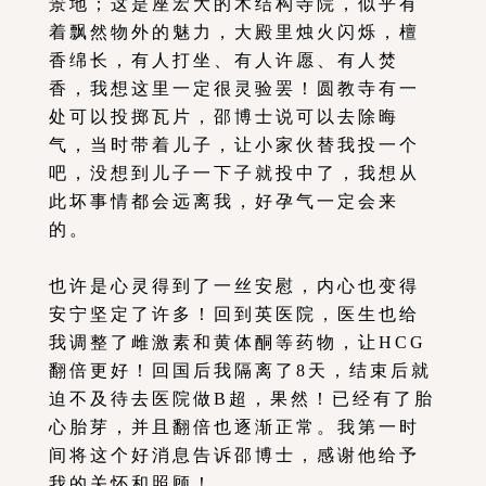
景地；这是座宏大的木结构寺院，似乎有
着飘然物外的魅力，大殿里烛火闪烁，檀
香绵长，有人打坐、有人许愿、有人焚
香，我想这里一定很灵验罢！圆教寺有一
处可以投掷瓦片，邵博士说可以去除晦
气，当时带着儿子，让小家伙替我投一个
吧，没想到儿子一下子就投中了，我想从
此坏事情都会远离我，好孕气一定会来
的。
也许是心灵得到了一丝安慰，内心也变得
安宁坚定了许多！回到英医院，医生也给
我调整了雌激素和黄体酮等药物，让HCG
翻倍更好！回国后我隔离了8天，结束后就
迫不及待去医院做B超，果然！已经有了胎
心胎芽，并且翻倍也逐渐正常。我第一时
间将这个好消息告诉邵博士，感谢他给予
我的关怀和照顾！