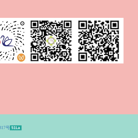
817号
51La