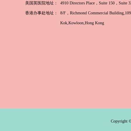
美国英医院地址：
4910 Directors Place，Suite 150，Suit
香港办事处地址：
8/F，Richmond Commercial Building,109 
Kok,Kowloon,Hong Kong
Copyrig