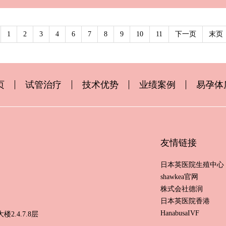
1
2
3
4
6
7
8
9
10
11
下一页
末页
页
试管治疗
技术优势
业绩案例
易孕体
友情链接
日本英医院生殖中心
shawkea官网
株式会社德润
日本英医院香港
HanabusaIVF
.4.7.8层