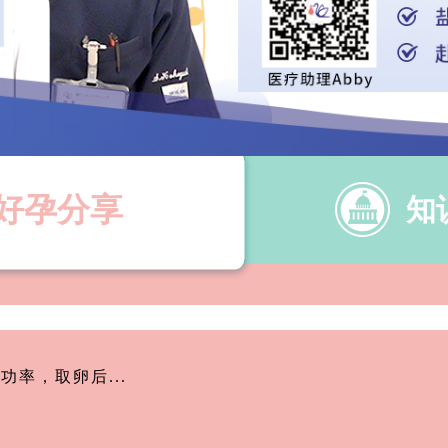
好孕分享
知
率，取卵后...