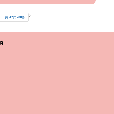
5
共
42
页
288
条
质