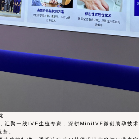
忧
，汇聚一线IVF生殖专家，深耕MinilVF微创助孕
服务。